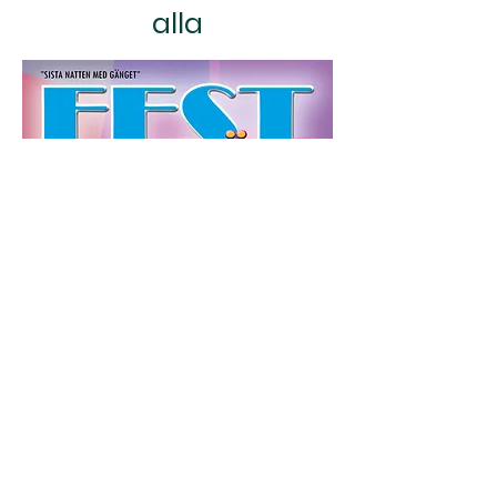
alla
Västra vägen 2B, 561 60 Tenhult |
info@tenhult.pingst.se