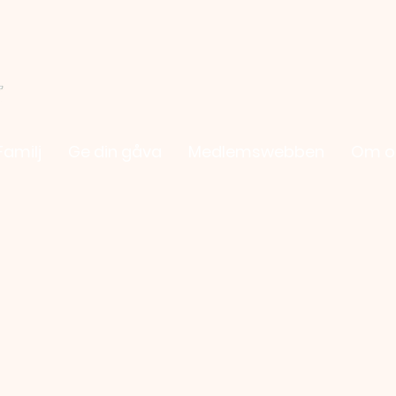
Familj
Ge din gåva
Medlemswebben
Om o