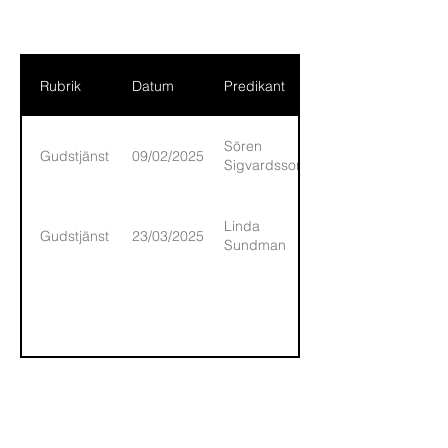
Rubrik
Datum
Predikant
Sören
Gudstjänst
09/02/2025
Sigvardsson
Linda
Gudstjänst
23/03/2025
Sundman