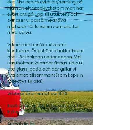
det fika och aktiviteter/samling på
Hjässan alt Stocklycke(om man har
svårt att gå upp till utsikten) och
där äter vi också medhavd
matsäck för lunchen som alla tar
med själva.
Vi kommer besöka Alvastra
klosterruin, Ödeshögs chokladfabrik
och Hästholmen under dagen. Vid
Hästholmen kommer finnas tid att
äta glass, bada och där grillar vi
kvällsmat tillsammans(som köps in
kollektivt till alla).
Vi börjar åka hemåt ca 18.30.
Kostnaden är 200 kr /vuxen och 100
kr/barn.
Anmäl dig till
linda.sundman@tenhult.pingst.se